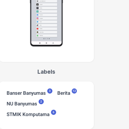
Labels
3
12
Banser Banyumas
Berita
2
NU Banyumas
6
STMIK Komputama