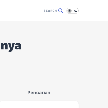
inya
Pencarian